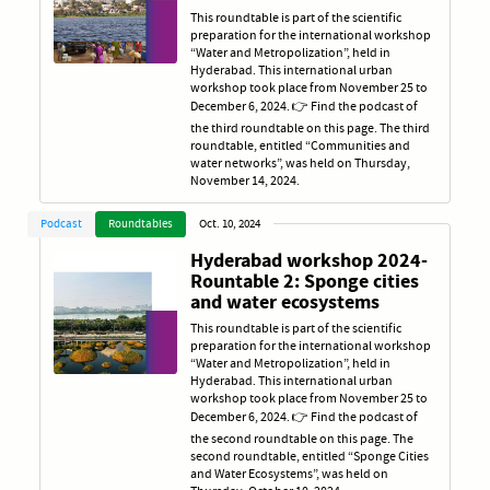
This roundtable is part of the scientific
preparation for the international workshop
“Water and Metropolization”, held in
Hyderabad. This international urban
workshop took place from November 25 to
December 6, 2024. 👉 Find the podcast of
the third roundtable on this page. The third
roundtable, entitled “Communities and
water networks”, was held on Thursday,
November 14, 2024.
Podcast
Roundtables
Oct. 10, 2024
Hyderabad workshop 2024-
Rountable 2: Sponge cities
and water ecosystems
This roundtable is part of the scientific
preparation for the international workshop
“Water and Metropolization”, held in
Hyderabad. This international urban
workshop took place from November 25 to
December 6, 2024. 👉 Find the podcast of
the second roundtable on this page. The
second roundtable, entitled “Sponge Cities
and Water Ecosystems”, was held on