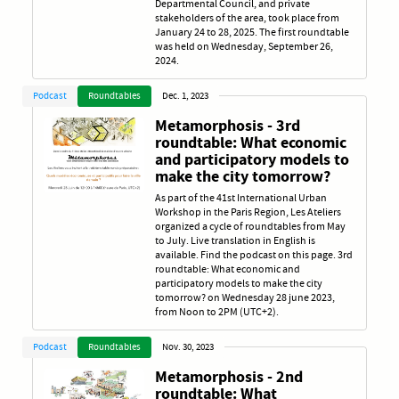
Departmental Council, and private
stakeholders of the area, took place from
January 24 to 28, 2025. The first roundtable
was held on Wednesday, September 26,
2024.
Podcast
Roundtables
Dec. 1, 2023
Metamorphosis - 3rd
roundtable: What economic
and participatory models to
make the city tomorrow?
As part of the 41st International Urban
Workshop in the Paris Region, Les Ateliers
organized a cycle of roundtables from May
to July. Live translation in English is
available. Find the podcast on this page. 3rd
roundtable: What economic and
participatory models to make the city
tomorrow? on Wednesday 28 june 2023,
from Noon to 2PM (UTC+2).
Podcast
Roundtables
Nov. 30, 2023
Metamorphosis - 2nd
roundtable: What