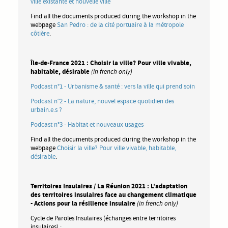
ville existante et nouvelle ville
Find all the documents produced during the workshop in the
webpage
San Pedro : de la cité portuaire à la métropole
côtière
.
Île-de-France 2021 : Choisir la ville? Pour ville vivable,
habitable, désirable
(in french only)
Podcast n°1 - Urbanisme & santé : vers la ville qui prend soin
Podcast n°2 - La nature, nouvel espace quotidien des
urbain.e.s ?
Podcast n°3 - Habitat et nouveaux usages
Find all the documents produced during the workshop in the
webpage
Choisir la ville? Pour ville vivable, habitable,
désirable
.
Territoires Insulaires / La Réunion 2021 : L'adaptation
des territoires insulaires face au changement climatique
- Actions pour la résilience insulaire
(in french only)
Cycle de Paroles Insulaires (échanges entre territoires
insulaires) :