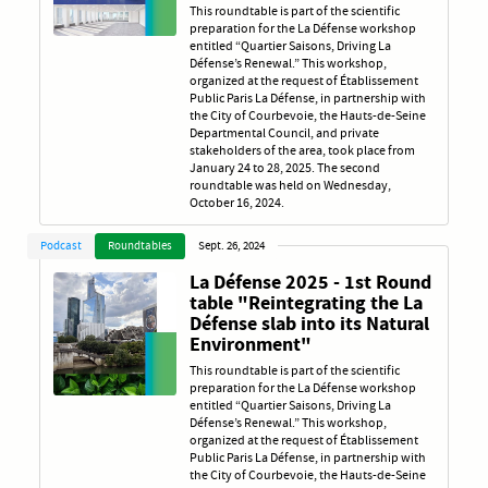
This roundtable is part of the scientific
preparation for the La Défense workshop
entitled “Quartier Saisons, Driving La
Défense’s Renewal.” This workshop,
organized at the request of Établissement
Public Paris La Défense, in partnership with
the City of Courbevoie, the Hauts-de-Seine
Departmental Council, and private
stakeholders of the area, took place from
January 24 to 28, 2025. The second
roundtable was held on Wednesday,
October 16, 2024.
Podcast
Roundtables
Sept. 26, 2024
La Défense 2025 - 1st Round
table "Reintegrating the La
Défense slab into its Natural
Environment"
This roundtable is part of the scientific
preparation for the La Défense workshop
entitled “Quartier Saisons, Driving La
Défense’s Renewal.” This workshop,
organized at the request of Établissement
Public Paris La Défense, in partnership with
the City of Courbevoie, the Hauts-de-Seine