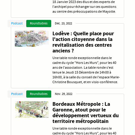
18 Janvier 2023 des élus et des experts de
l'archipel pour échanger sur ces questions
au centre des préoccupations de Mayotte.
Podcast
Roundtables
Dec. 23, 2022
Lodève : Quelle place pour
l'action citoyenne dans la
revitalisation des centres
anciens ?
Une table ronde exceptionnelle dans le
cadre du cycle "Hors Les Murs", pour les 40
ans de l'association. La table ronde s'est
tenue le Jeudi 15 Décembre de 14h00 à
16h00, à la salle du conseil de l'espace Marie-
Christine Bousquet, et en visio-conférence.
Podcast
Roundtables
Nov. 29, 2022
Bordeaux Métropole : La
Garonne, atout pour le
développement vertueux du
territoire métropolitain
Une table ronde exceptionnelle dans le
cadre du cycle "Hors Les Murs", pour les 40