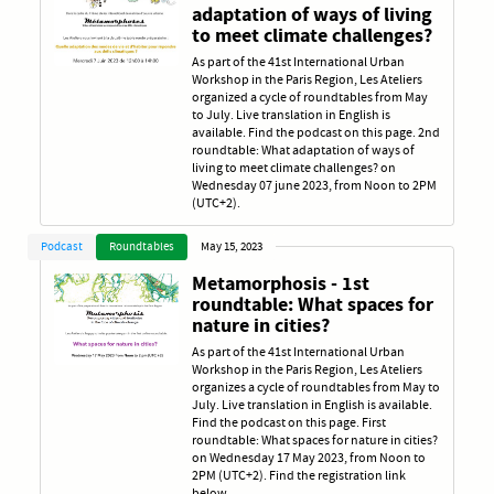
adaptation of ways of living
to meet climate challenges?
As part of the 41st International Urban
Workshop in the Paris Region, Les Ateliers
organized a cycle of roundtables from May
to July. Live translation in English is
available. Find the podcast on this page. 2nd
roundtable: What adaptation of ways of
living to meet climate challenges? on
Wednesday 07 june 2023, from Noon to 2PM
(UTC+2).
Podcast
Roundtables
May 15, 2023
Metamorphosis - 1st
roundtable: What spaces for
nature in cities?
As part of the 41st International Urban
Workshop in the Paris Region, Les Ateliers
organizes a cycle of roundtables from May to
July. Live translation in English is available.
Find the podcast on this page. First
roundtable: What spaces for nature in cities?
on Wednesday 17 May 2023, from Noon to
2PM (UTC+2). Find the registration link
below.