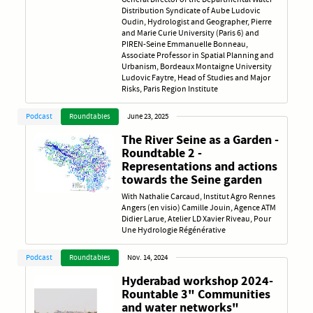
Distribution Syndicate of Aube Ludovic
Oudin, Hydrologist and Geographer, Pierre
and Marie Curie University (Paris 6) and
PIREN-Seine Emmanuelle Bonneau,
Associate Professor in Spatial Planning and
Urbanism, Bordeaux Montaigne University
Ludovic Faytre, Head of Studies and Major
Risks, Paris Region Institute
Podcast
Roundtables
June 23, 2025
The River Seine as a Garden -
Roundtable 2 -
Representations and actions
towards the Seine garden
With Nathalie Carcaud, Institut Agro Rennes
Angers (en visio) Camille Jouin, Agence ATM
Didier Larue, Atelier LD Xavier Riveau, Pour
Une Hydrologie Régénérative
Podcast
Roundtables
Nov. 14, 2024
Hyderabad workshop 2024-
Rountable 3" Communities
and water networks"