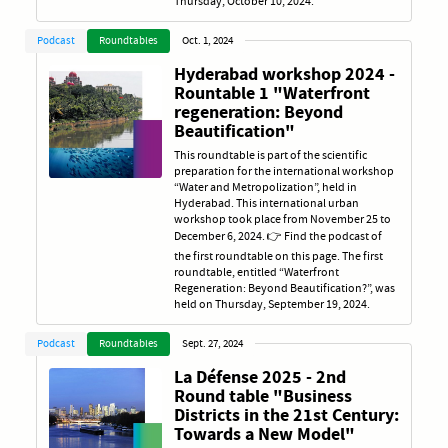
Thursday, October 10, 2024.
Podcast
Roundtables
Oct. 1, 2024
Hyderabad workshop 2024 -
Rountable 1 "Waterfront
regeneration: Beyond
Beautification"
This roundtable is part of the scientific
preparation for the international workshop
“Water and Metropolization”, held in
Hyderabad. This international urban
workshop took place from November 25 to
December 6, 2024. 👉 Find the podcast of
the first roundtable on this page. The first
roundtable, entitled “Waterfront
Regeneration: Beyond Beautification?”, was
held on Thursday, September 19, 2024.
Podcast
Roundtables
Sept. 27, 2024
La Défense 2025 - 2nd
Round table "Business
Districts in the 21st Century:
Towards a New Model"