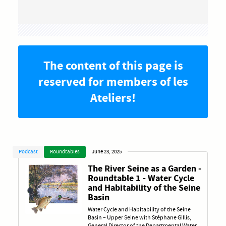
The content of this page is
reserved for members of les
Ateliers!
Podcast
Roundtables
June 23, 2025
The River Seine as a Garden -
Roundtable 1 - Water Cycle
and Habitability of the Seine
Basin
Water Cycle and Habitability of the Seine
Basin – Upper Seine with Stéphane Gillis,
General Director of the Departmental Water