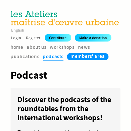
English
Login
Register
Contribute
Make a donation
home
about us
workshops
news
members' area
publications
podcasts
Podcast
Discover the podcasts of the
roundtables from the
international workshops!