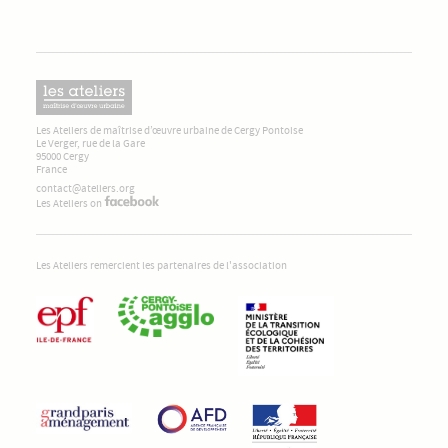
Les Ateliers de maîtrise d’œuvre urbaine de Cergy Pontoise
Le Verger, rue de la Gare
95000 Cergy
France
contact@ateliers.org
Les Ateliers on
Les Ateliers remercient les partenaires de l'association