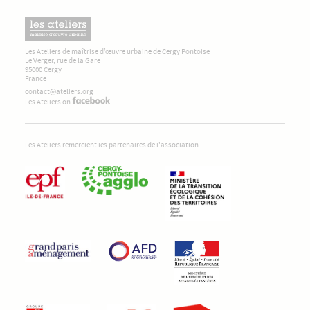
Les Ateliers de maîtrise d’œuvre urbaine de Cergy Pontoise
Le Verger, rue de la Gare
95000 Cergy
France
contact@ateliers.org
Les Ateliers on
Les Ateliers remercient les partenaires de l'association