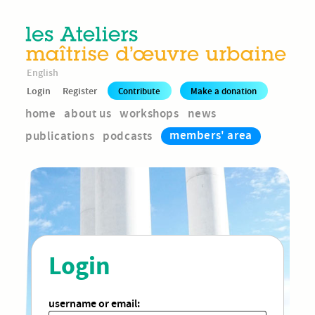
English
Login
Register
Contribute
Make a donation
home
about us
workshops
news
members' area
publications
podcasts
Login
username or email: