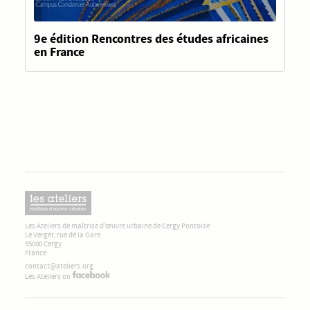
9e édition Rencontres des études africaines
en France
Les Ateliers de maîtrise d’œuvre urbaine de Cergy Pontoise
Le Verger, rue de la Gare
95000 Cergy
France
contact@ateliers.org
Les Ateliers on