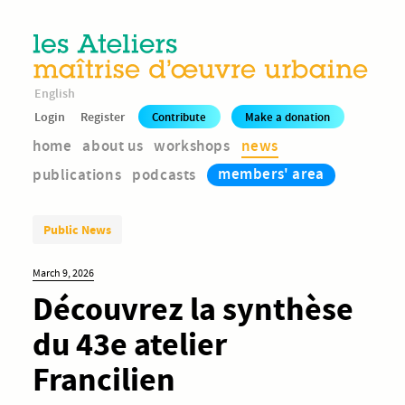
English
Login
Register
Contribute
Make a donation
home
about us
workshops
news
members' area
publications
podcasts
Public News
March 9, 2026
Découvrez la synthèse
du 43e atelier
Francilien