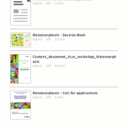
english
pdf
1,0 Mio
Metamorphosis - Session Book
english
pdf
13,5 Mio
Context_document_41st_workshop_Metamorph
osis
english
pdf
51,6 Mio
Metamorphosis - Call for applications
english
pdf
9,1 Mio