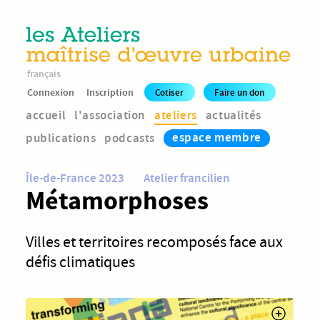
français
Connexion
Inscription
Cotiser
Faire un don
accueil
l'association
ateliers
actualités
espace membre
publications
podcasts
Île-de-France 2023
Atelier francilien
Métamorphoses
Villes et territoires recomposés face aux
défis climatiques