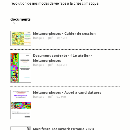
l’évolution de nos modes de vie face à la crise climatique.
documents
Metamorphoses - Cahier de session
français
pdf
19,7 Mio
Document contexte - 41e atelier -
Metamorphoses
français
pdf
53,5 Mio
Métamorphoses - Appel à candidatures
français
pdf
9,2 Mio
Manifeste TeamWork Eutopia 2023