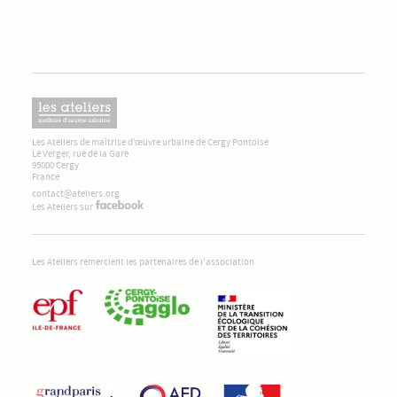
Les Ateliers de maîtrise d’œuvre urbaine de Cergy Pontoise
Le Verger, rue de la Gare
95000 Cergy
France
contact@ateliers.org
Les Ateliers sur
Les Ateliers remercient les partenaires de l'association