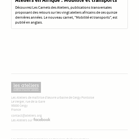
Découvrez Les Carnets des Ateliers, publications transversales
proposant des retours sur les vingt ateliers africains de ces quinze
dernières années. Le nouveau carnet, "Mobilité et transports", est
publié en anglais.
Les Ateliers de maîtrise d’œuvre urbaine de Cergy Pontoise
Le Verger, rue de la Gare
95000 Cergy
France
contact@ateliers.org
Les Ateliers sur